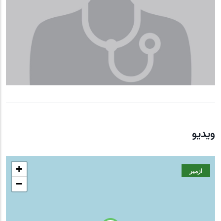
ویدیو
+
ازمیر
−