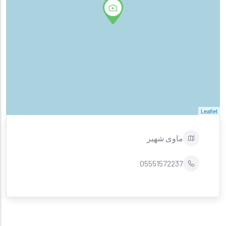
Leaflet
ماوی شهیر
05551572237